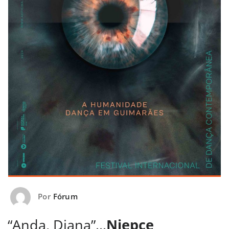
Por
Fórum
“Anda, Diana”…
Niepce