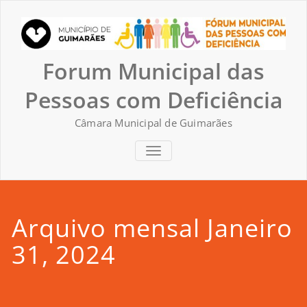
Skip
to
content
Forum Municipal das
Pessoas com Deficiência
Câmara Municipal de Guimarães
TOGGLE NAVIGATION
Arquivo mensal Janeiro
31, 2024