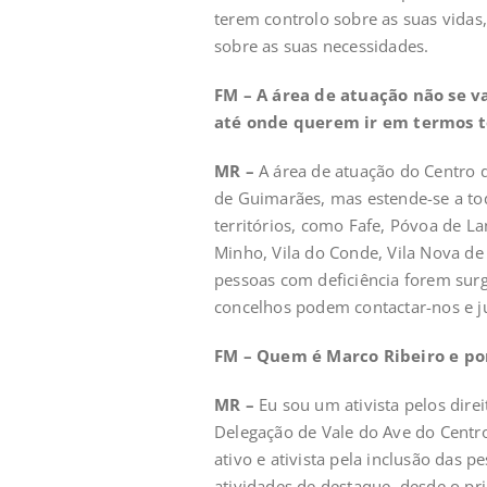
terem controlo sobre as suas vidas
sobre as suas necessidades.
FM – A área de atuação não se v
até onde querem ir em termos te
MR –
A área de atuação do Centro 
de Guimarães, mas estende-se a to
territórios, como Fafe, Póvoa de La
Minho, Vila do Conde, Vila Nova de
pessoas com deficiência forem surg
concelhos podem contactar-nos e ju
FM – Quem é Marco Ribeiro e po
MR –
Eu sou um ativista pelos dire
Delegação de Vale do Ave do Cent
ativo e ativista pela inclusão das
atividades de destaque, desde o p