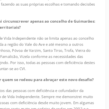
, fazendo as suas próprias escolhas e tomando decisões
ai circunscrever apenas ao concelho de Guimarães:
rritoriais?
de Vida Independente não se limita apenas ao concelho
da a região do Vale do Ave e até mesmo a outros
nhoso, Póvoa de Varzim, Santo Tirso, Trofa, Vieira do
 Famalicão, Vizela conforme as necessidades das
indo. Por isso, todas as pessoas com deficiência destes
ntar-se ao CVI.
r quem se rodeou para abraçar este novo desafio?
itos das pessoas com deficiência e cofundador da
ro de Vida Independente. Sempre me demonstrei muito
 pessoas com deficiência desde muito jovem. Em algumas
rimeiro corta-mato em cadeira de rodas em 2002 e o