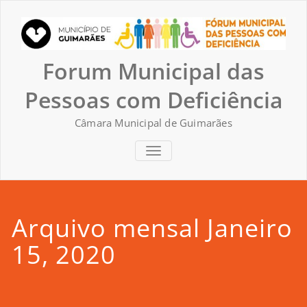
Skip
to
content
Forum Municipal das
Pessoas com Deficiência
Câmara Municipal de Guimarães
TOGGLE NAVIGATION
Arquivo mensal Janeiro
15, 2020