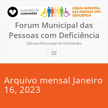
Skip
to
content
Forum Municipal das
Pessoas com Deficiência
Câmara Municipal de Guimarães
TOGGLE NAVIGATION
Arquivo mensal Janeiro
16, 2023