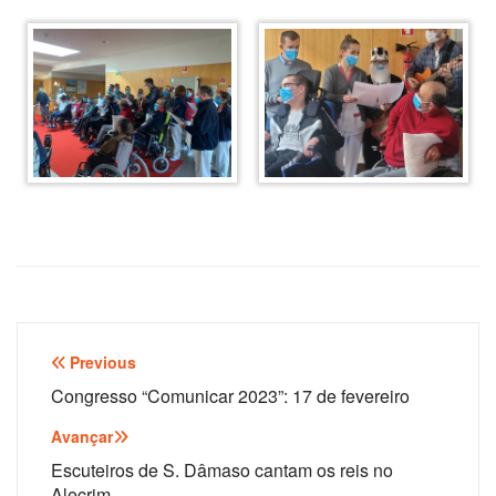
Navegação
Previous
de
Congresso “Comunicar 2023”: 17 de fevereiro
artigos
Avançar
Escuteiros de S. Dâmaso cantam os reis no
Alecrim