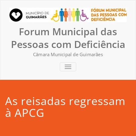
Skip
to
content
Forum Municipal das
Pessoas com Deficiência
Câmara Municipal de Guimarães
TOGGLE NAVIGATION
As reisadas regressam
à APCG