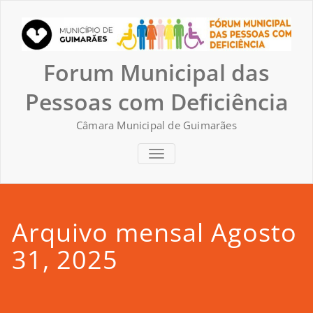
Skip
to
content
Forum Municipal das
Pessoas com Deficiência
Câmara Municipal de Guimarães
TOGGLE NAVIGATION
Arquivo mensal Agosto
31, 2025