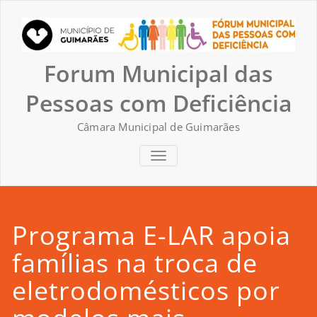
Skip
to
content
Forum Municipal das
Pessoas com Deficiência
Câmara Municipal de Guimarães
TOGGLE NAVIGATION
Programa E-LAR apoia
famílias na troca de
eletrodomésticos por