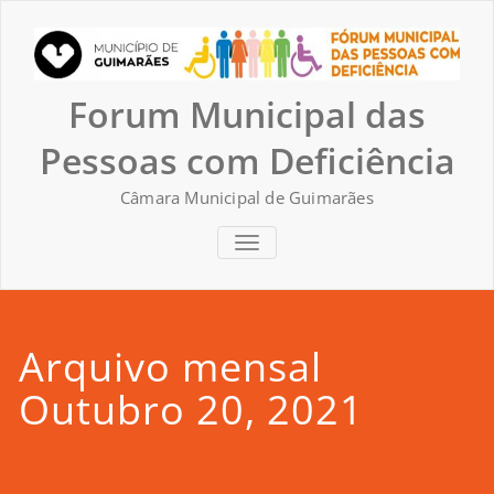
Skip
to
content
Forum Municipal das
Pessoas com Deficiência
Câmara Municipal de Guimarães
TOGGLE NAVIGATION
Arquivo mensal
Outubro 20, 2021