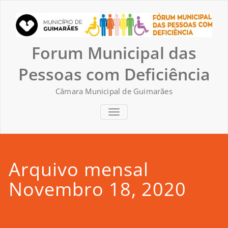
Skip
to
content
Forum Municipal das
Pessoas com Deficiência
Câmara Municipal de Guimarães
TOGGLE NAVIGATION
Arquivo mensal
Novembro 18, 2020