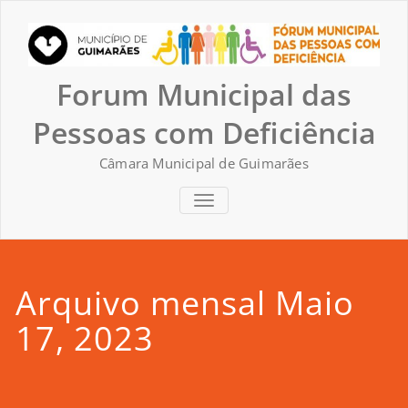
Skip
to
content
Forum Municipal das
Pessoas com Deficiência
Câmara Municipal de Guimarães
TOGGLE NAVIGATION
Arquivo mensal Maio
17, 2023