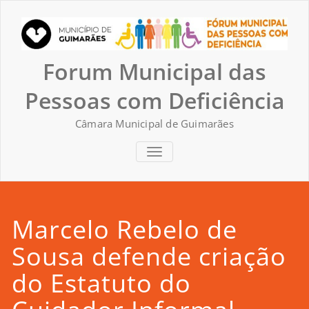
Skip
to
content
Forum Municipal das
Pessoas com Deficiência
Câmara Municipal de Guimarães
TOGGLE NAVIGATION
Marcelo Rebelo de
Sousa defende criação
do Estatuto do