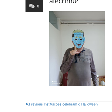
alecrim04
0
Navegação
Previous
Instituições celebram o Halloween