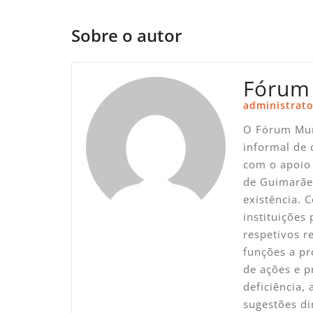
de
artigos
Sobre o autor
Fórum
administrato
O Fórum Mun
informal de 
com o apoio 
de Guimarãe
existência. 
instituições
respetivos 
funções a pr
de ações e p
deficiência,
sugestões di