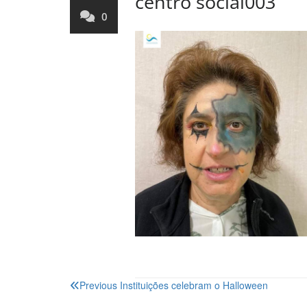
centro social003
0
Navegação
Previous
Instituições celebram o Halloween