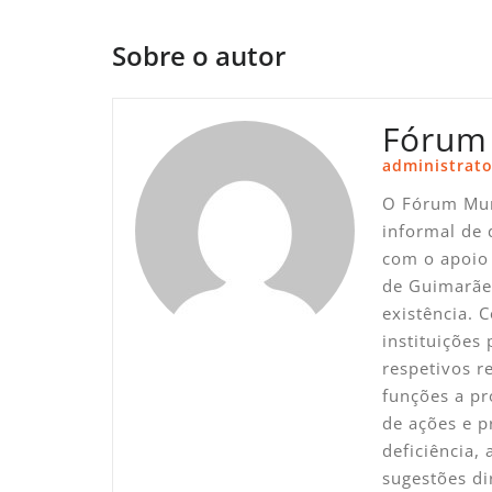
de
artigos
Sobre o autor
Fórum
administrato
O Fórum Mun
informal de 
com o apoio 
de Guimarãe
existência. 
instituições
respetivos 
funções a pr
de ações e p
deficiência,
sugestões di