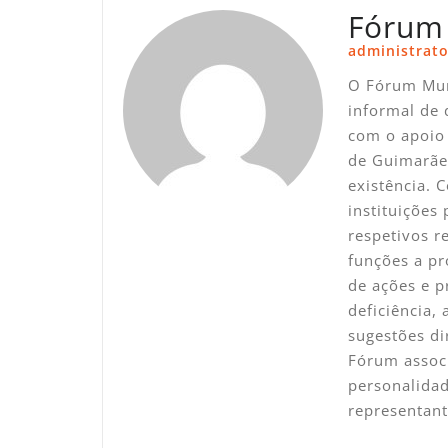
Fórum
administrato
O Fórum Mun
informal de 
com o apoio 
de Guimarãe
existência. 
instituições
respetivos 
funções a pr
de ações e p
deficiência,
sugestões di
Fórum associ
personalidad
representan