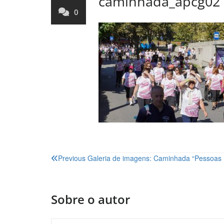
caminhada_apcg02
0
Navegação
Previous
Galeria de imagens: Caminhada “Pessoas Di
de
artigos
Sobre o autor