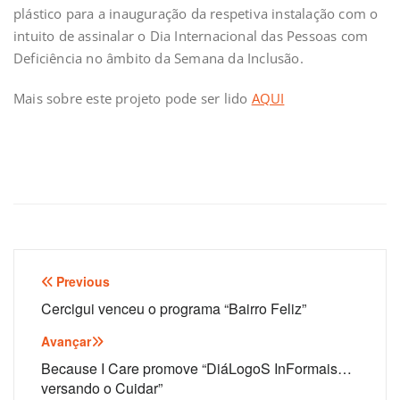
plástico para a inauguração da respetiva instalação com o
intuito de assinalar o Dia Internacional das Pessoas com
Deficiência no âmbito da Semana da Inclusão.
Mais sobre este projeto pode ser lido
AQUI
Navegação
Previous
de
Cercigui venceu o programa “Bairro Feliz”
artigos
Avançar
Because I Care promove “DiáLogoS InFormais…
versando o Cuidar”