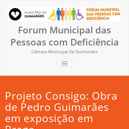
Skip
to
content
Forum Municipal das
Pessoas com Deficiência
Câmara Municipal de Guimarães
TOGGLE NAVIGATION
Projeto Consigo: Obra
de Pedro Guimarães
em exposição em