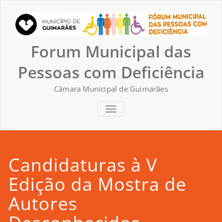
Skip
to
content
Forum Municipal das
Pessoas com Deficiência
Câmara Municipal de Guimarães
TOGGLE NAVIGATION
Candidaturas à V
Edição da Mostra de
Autores