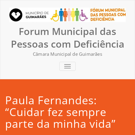
Skip
to
content
Forum Municipal das
Pessoas com Deficiência
Câmara Municipal de Guimarães
TOGGLE NAVIGATION
Paula Fernandes:
“Cuidar fez sempre
parte da minha vida”