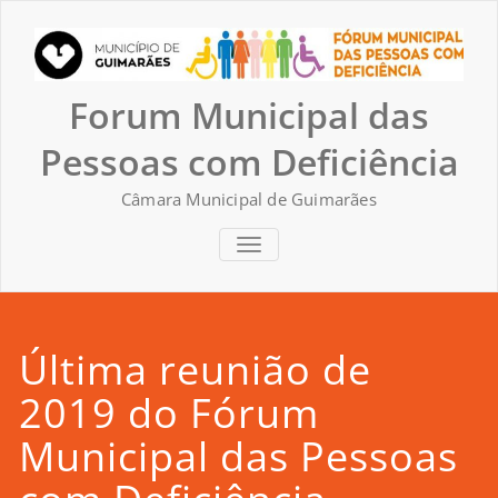
Skip
to
content
Forum Municipal das
Pessoas com Deficiência
Câmara Municipal de Guimarães
TOGGLE NAVIGATION
Última reunião de
2019 do Fórum
Municipal das Pessoas