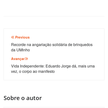
Navegação
Previous
de
Recorde na angariação solidária de brinquedos
da UMinho
artigos
Avançar
Vida Independente: Eduardo Jorge dá, mais uma
vez, o corpo ao manifesto
Sobre o autor