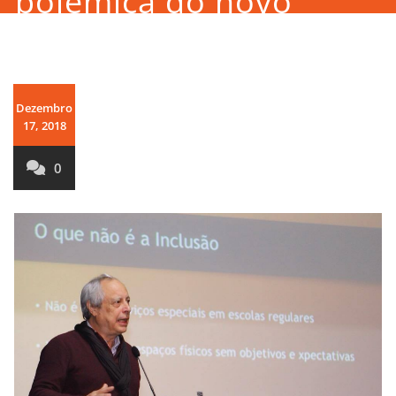
polémica do novo
regime jurídico da
educação inclusiva
Dezembro
17, 2018
0