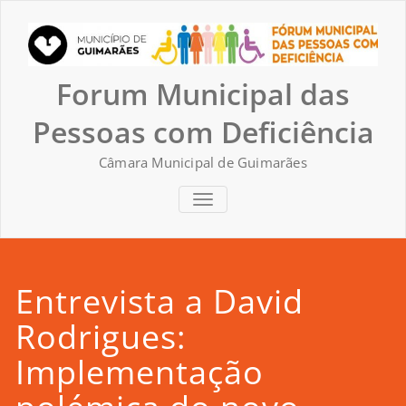
Skip
to
content
Forum Municipal das
Pessoas com Deficiência
Câmara Municipal de Guimarães
TOGGLE NAVIGATION
Entrevista a David
Rodrigues:
Implementação