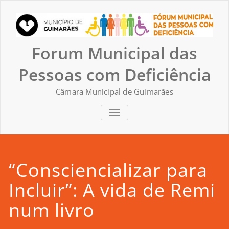
Skip
to
content
Forum Municipal das
Pessoas com Deficiência
Câmara Municipal de Guimarães
TOGGLE NAVIGATION
“Consciencializar para
Incluir”: A vida de Remi
num livro