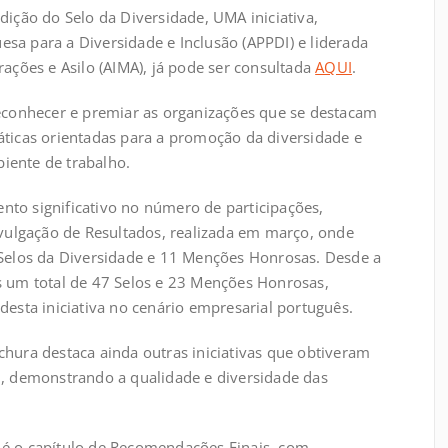
dição do Selo da Diversidade, UMA iniciativa,
sa para a Diversidade e Inclusão (APPDI) e liderada
rações e Asilo (AIMA), já pode ser consultada
AQUI
.
reconhecer e premiar as organizações que se destacam
áticas orientadas para a promoção da diversidade e
iente de trabalho.
to significativo no número de participações,
ulgação de Resultados, realizada em março, onde
 Selos da Diversidade e 11 Menções Honrosas. Desde a
s um total de 47 Selos e 23 Menções Honrosas,
desta iniciativa no cenário empresarial português.
chura destaca ainda outras iniciativas que obtiveram
i, demonstrando a qualidade e diversidade das
 é o capítulo de Recomendações Finais, com