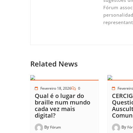
Fórum associ
personalidad
representan
Related News
Fevereiro 18, 2026
0
Fevereiro
Qual é o lugar do
CERCIG
braille num mundo
Questi
cada vez mais
Auscul
digital?
Comun
By
By
Fórum
Fó