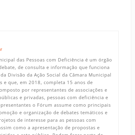
r
icipal das Pessoas com Deficiência é um órgão
debate, de consulta e informação que funciona
da Divisão da Ação Social da Câmara Municipal
s e que, em 2018, completa 15 anos de
Composto por representantes de associações e
 públicas e privadas, pessoas com deficiência e
representantes o Fórum assume como principais
omoção e organização de debates temáticos e
rojetos de interesse para as pessoas com
 assim como a apresentação de propostas e
rigidas a este público. Podem fazer parte do