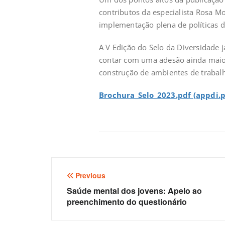
contributos da especialista Rosa Mo
implementação plena de políticas d
A V Edição do Selo da Diversidade 
contar com uma adesão ainda maio
construção de ambientes de trabalh
Brochura_Selo_2023.pdf (appdi.p
Navegação
Previous
de
Saúde mental dos jovens: Apelo ao
preenchimento do questionário
artigos