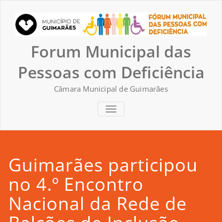
Skip
to
content
Forum Municipal das
Pessoas com Deficiência
Câmara Municipal de Guimarães
TOGGLE NAVIGATION
Guimarães participou
no 4.º Encontro
Nacional da Rede de